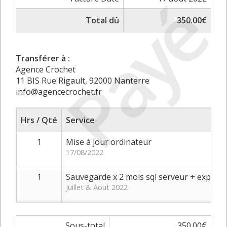
Payé
Total dû
350.00€
Transférer à :
Agence Crochet
11 BIS Rue Rigault, 92000 Nanterre
info@agencecrochet.fr
Hrs / Qté
Service
1
Mise à jour ordinateur
17/08/2022
1
Sauvegarde x 2 mois sql serveur + export 
Juillet & Aout 2022
Sous-total
350.00€