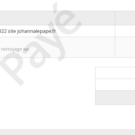
Payé
22 site johannalepape.fr
+ nettoyage wp