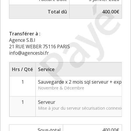
Payé
Total dû
400.00€
Transférer à :
Agence S.B.I
21 RUE WEBER 75116 PARIS
info@agencesbi.fr
Hrs / Qté
Service
1
Sauvegarde x 2 mois sql serveur + export 
Novembre & Décembre
1
Serveur
Mise à jour du serveur sécurisation connexion +
Sous-total
400.00€