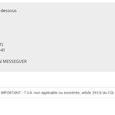
i-dessous
1)
D41
EN MESSEGUER
IMPORTANT : T.V.A. non applicable ou exonérée, article 293 B du CGI.