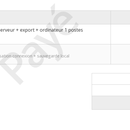
Payé
serveur + export + ordinateur 1 postes
isation connexion + sauvegarde local