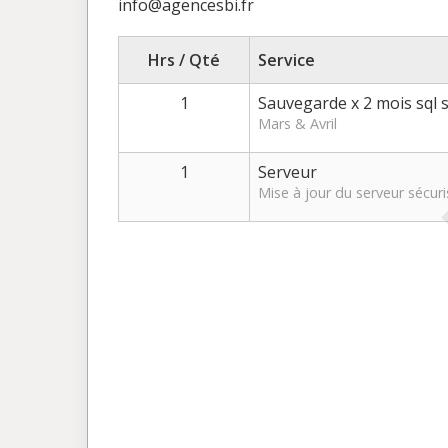
info@agencesbi.fr
Hrs / Qté
Service
1
Sauvegarde x 2 mois sql 
Mars & Avril
1
Serveur
Mise à jour du serveur sécur